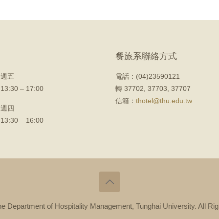
餐旅系聯絡方式
 週五
電話：(04)23590121
 13:30 – 17:00
轉 37702, 37703, 37707
信箱：
thotel@thu.edu.tw
 週四
 13:30 – 16:00
tment of Hospitality Management, Tunghai University. All Righ