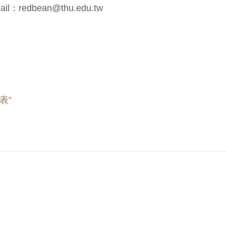
dbean@thu.edu.tw
表”