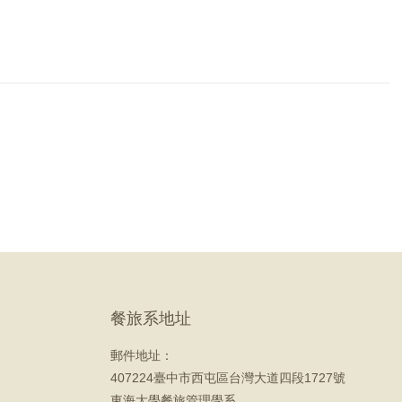
餐旅系地址
郵件地址：
407224臺中市西屯區台灣大道四段1727號
東海大學餐旅管理學系