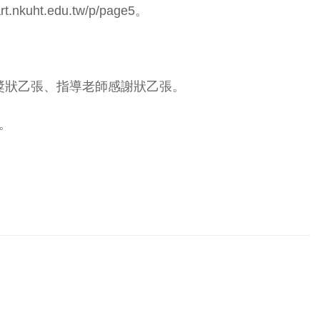
t.edu.tw/p/page5。
發各組獎狀乙張、指導老師感謝狀乙張。
w。