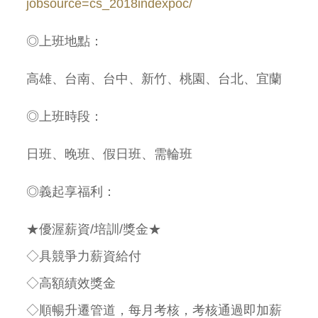
jobsource=cs_2018indexpoc/
◎上班地點：
高雄、台南、台中、新竹、桃園、台北、宜蘭
◎上班時段：
日班、晚班、假日班、需輪班
◎義起享福利：
★優渥薪資
/
培訓
/
獎金★
◇具競爭力薪資給付
◇高額績效獎金
◇順暢升遷管道，每月考核，考核通過即加薪