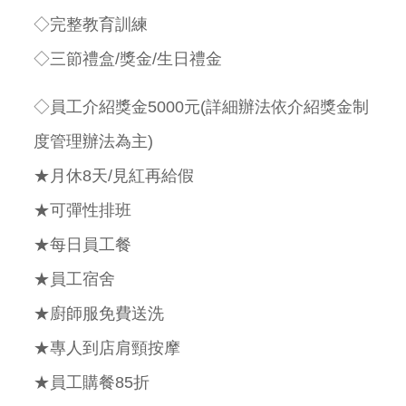
◇完整教育訓練
◇三節禮盒
/
獎金
/
生日禮金
◇員工介紹獎金
5000
元
(
詳細辦法依介紹獎金制
度管理辦法為主
)
★月休
8
天
/
見紅再給假
★可彈性排班
★每日員工餐
★員工宿舍
★廚師服免費送洗
★專人到店肩頸按摩
★員工購餐
85
折