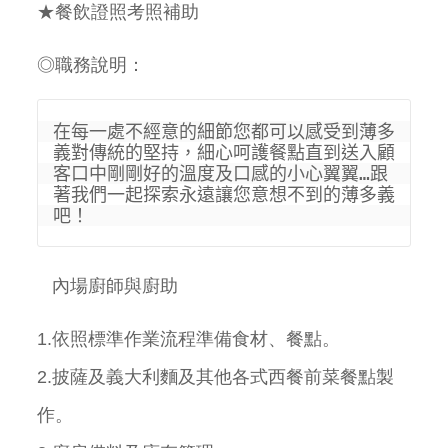
★餐飲證照考照補助
◎職務說明：
在每一處不經意的細節您都可以感受到薄多
義對傳統的堅持，細心呵護餐點直到送入顧
客口中剛剛好的溫度及口感的小心翼翼…跟
著我們一起探索永遠讓您意想不到的薄多義
吧！
內場廚師與廚助
1.
依照標準作業流程準備食材、餐點。
2.
披薩及義大利麵及其他各式西餐前菜餐點製
作。