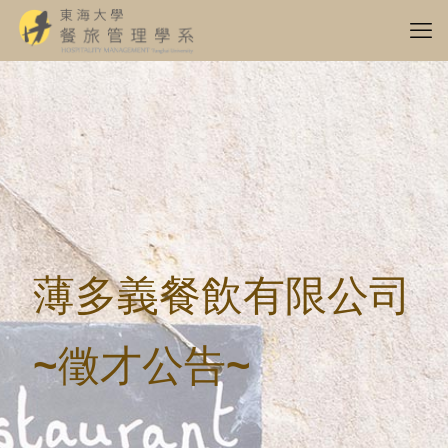
薄多義餐飲有限公司
~徵才公告~