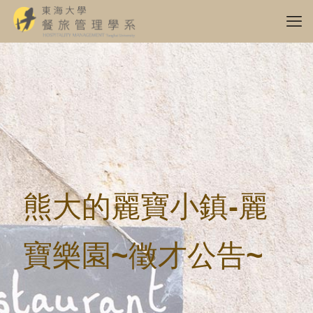
熊大的麗寶小鎮-麗
寶樂園~徵才公告~