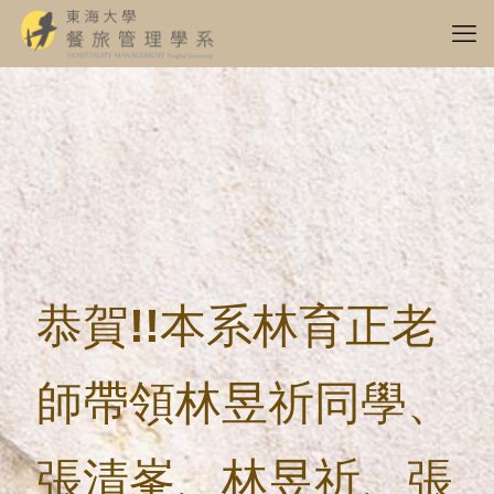
恭賀!!本系林育正老
師帶領林昱祈同學、
張清峯、林昱祈、張