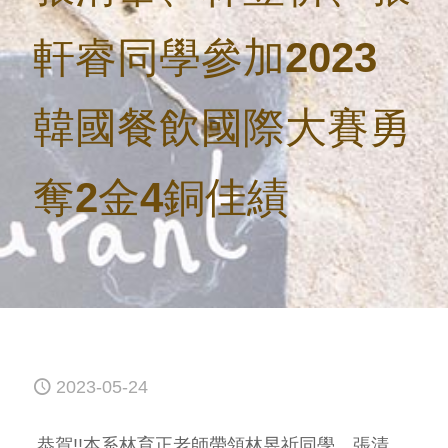
軒睿同學參加2023
韓國餐飲國際大賽勇
奪2金4銅佳績
2023-05-24
恭賀!!本系林育正老師帶領林昱祈同學、張清