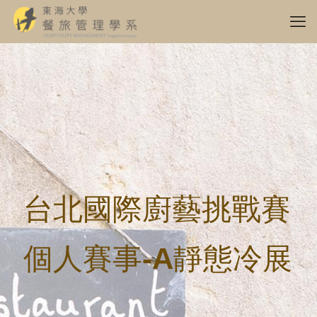
台北國際廚藝挑戰賽
個人賽事-A靜態冷展