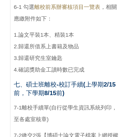
6-1 勾選
離校前系辦審核項目一覽表
，相關
應繳附件如下：
1.論文平裝1本、精裝1本
2.歸還所借系上書籍及物品
3.歸還研究生室鑰匙
4.確認獎助金工讀時數已完成
七、碩士班離校-校訂手續(上學期2/15
前，下學期8/15前)
7-1離校手續單(自行從學生資訊系統列印，
至各處室核章)
7-2繳交2張【博碩士論文電子檔案上網授權