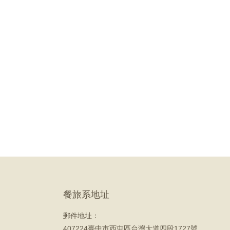
餐旅系地址
郵件地址：
407224臺中市西屯區台灣大道四段1727號