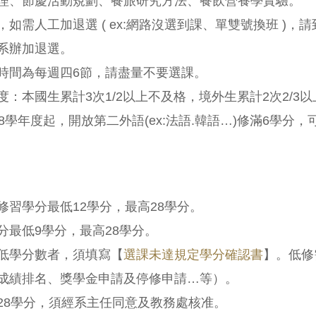
理、節慶活動規劃、餐旅研究方法、餐飲營養學實驗。
，如需人工加退選 ( ex:網路沒選到課、單雙號換班 )
系辦加退選。
時間為每週四6節，請盡量不要選課。
度：本國生累計3次1/2以上不及格，境外生累計2次2/3
8學年度起，開放第二外語(ex:法語.韓語…)修滿6學分，
修習學分最低12學分，最高28學分。
分最低9學分，最高28學分。
低學分數者，須填寫【
選課未達規定學分確認書
】。低修
成績排名、獎學金申請及停修申請…等）。
28學分，須經系主任同意及教務處核准。