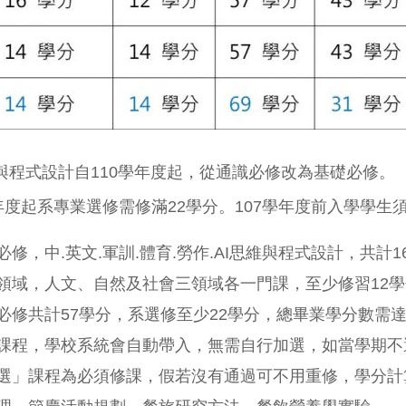
維與程式設計自110學年度起，從通識必修改為基礎必修。
學年度起系專業選修需修滿22學分。107學年度前入學學生
修，中.英文.軍訓.體育.勞作.AI思維與程式設計，共計1
領域，人文、自然及社會三領域各一門課，至少修習12
必修共計57學分，系選修至少22學分，總畢業學分數需達
課程，學校系統會自動帶入，無需自行加選，如當學期不
選」課程為必須修課，假若沒有通過可不用重修，學分計