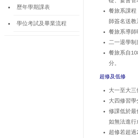
礎、宴會管
歷年學期課表
餐旅系課程
師簽名送教
學位考試及畢業流程
餐旅系導師
二一退學制
餐旅系自10
分。
超修及低修
大一至大三
大四修習學
修課低於最
如無法進行
超修若超過