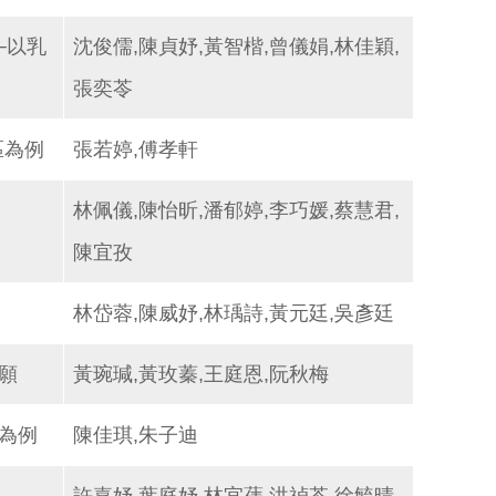
─以乳
沈俊儒,陳貞妤,黃智楷,曾儀娟,林佳穎,
張奕苓
區為例
張若婷,傅孝軒
林佩儀,陳怡昕,潘郁婷,李巧媛,蔡慧君,
陳宜孜
林岱蓉,陳威妤,林瑀詩,黃元廷,吳彥廷
願
黃琬瑊,黃玫蓁,王庭恩,阮秋梅
為例
陳佳琪,朱子迪