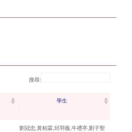
搜尋:
學生
劉冠忠,黃柏霖,邱羽薇,牛禮亭,劉子聖