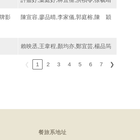
許嘉妤,葉庭妤,林宜蒨,洪禎苓,徐毓晴
牌影
陳宣容,廖品晴,李家儀,郭庭榕,陳 穎
賴映丞,王韋程,顏均亦,鄭宜芸,楊品筠
❮
1
2
3
4
5
6
7
❯
餐旅系地址