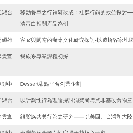
汪淑台
移動餐車之行銷研改成：社群行銷的效益探討─
清蛋白相關產品為例
周碩雄
客家與閩南的辦桌文化研究探討-以造橋客家地
李貴宜
餐旅系專業課程初探
陳錚中
Dessert甜點平台創業企劃
汪淑台
以計劃性行為理論探討消費者購買非基改食物意
李貴宜
銀髮族共餐行為之研究——以美國、台灣和大陸